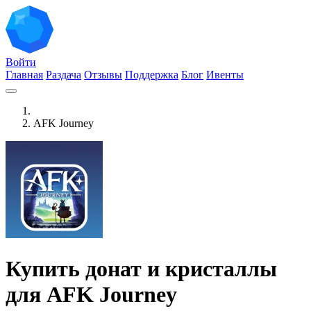
Войти
Главная
Раздача
Отзывы
Поддержка
Блог
Ивенты
AFK Journey
Купить донат и кристаллы
для AFK Journey