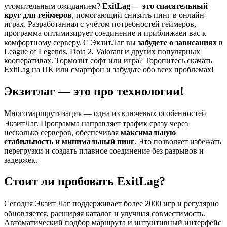
утомительным ожиданием?
ExitLag — это спасательный
круг для геймеров
, помогающий снизить пинг в онлайн-
играх. Разработанная с учётом потребностей геймеров,
программа оптимизирует соединение и приближаеи вас к
комфортному серверу. С ЭкзитЛаг вы
забудете о зависаниях
в
League of Legends, Dota 2, Valorant и других популярных
кооперативах. Тормозит софт или игра? Торопитесь скачать
ExitLag на ПК или смартфон и забудьте обо всех проблемах!
Экзитлаг — это про технологии!
ㅤМногомаршрутизация — одна из ключевых особенностей
ЭкзитЛаг. Программа направляет трафик сразу через
несколько серверов, обеспечивая
максимальную
стабильность и минимальный пинг
. Это позволяет избежать
перегрузки и создать плавное соединение без разрывов и
задержек.
Стоит ли пробовать ExitLag?
ㅤСегодня Экзит Лаг поддерживает более 2000 игр и регулярно
обновляется, расширяя каталог и улучшая совместимость.
Автоматический подбор маршрута и интуитивный интерфейс