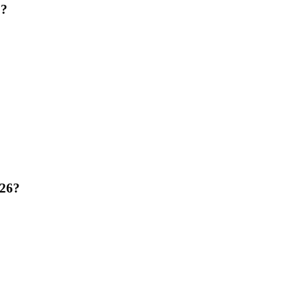
6?
26?