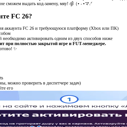
е сможем выдать код-замену, мяу! ദ്ദി（• ˕ •マ.ᐟ
нте FC 26?
ия аккаунта FC 26 и требующуюся платформу (Xbox или ПК)
собом
й необходимо активировать одним из двух способов ниже
ит при полностью закрытой игре и FUT-менеджере.
Готово! ✨
ts
ны, можно проверить в диспетчере задач)
йте его