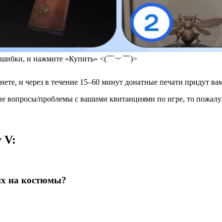
ло ошибки, и нажмите «Купить» <(￣︶￣)>
нете, и через в течение 15–60 минут донатные печати придут вам
е вопросы/проблемы с вашими квитанциями по игре, то пожалуйст
 V:
 их на костюмы?