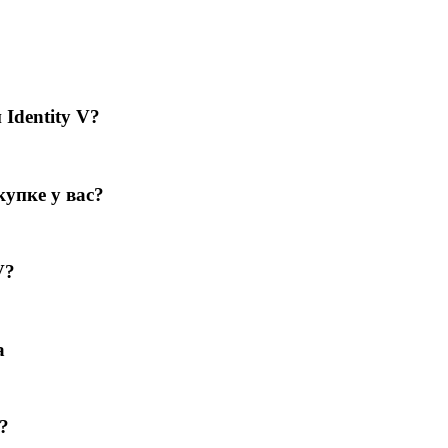
Identity V?
купке у вас?
V?
а
?