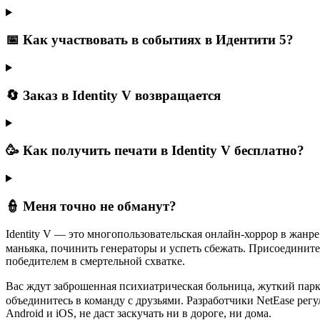
📅 Как участвовать в событиях в Идентити 5?
🔄 Заказ в Identity V возвращается
🥳 Как получить печати в Identity V бесплатно?
👮 Меня точно не обманут?
ㅤIdentity V — это многопользовательская онлайн-хоррор в жан
маньяка, починить генераторы и успеть сбежать. Присоединит
победителем в смертельной схватке.
ㅤВас ждут заброшенная психиатрическая больница, жуткий парк
объединитесь в команду c друзьями. Разработчики NetEase рег
Android и iOS, не даст заскучать ни в дороге, ни дома.