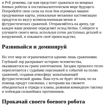
и PvE режимы, где вам предстоит сражаться на мощных
боевых роботах в постапокалиптическом мире будущего.
Попробуйте свои силы на поле боя огромных машин:
продуманные карты, уникальные механики кастомизации
придутся по вкусу всемпоклонникам мехов и
футуристических сражений. Отправляйтесь на арену, где
каждое ваше решение определяет исход битвы. Соберите и
улучшите своего меха, используя сотни доступных деталей и
вооружений, и покажите своё превосходство.
Развивайся и доминируй
ㅤНо этот мир не ограничивается одними лишь сражениями.
Глубокий лор раскрывает историю человечества,
оказавшегося на грани уничтожения. Загадки прошлого тесно
переплетаются с судьбами персонажей и событий на полях
сражений, создавая атмосферу захватывающей
футуристической драмы. Ваш путь не будет лёгким, но на
помощь придут союзники, с которыми вы сможете
объединиться в отряды и кланы, развивая командную тактику
и побеждая сильнейших противников.
Прокачай своего боевого робота