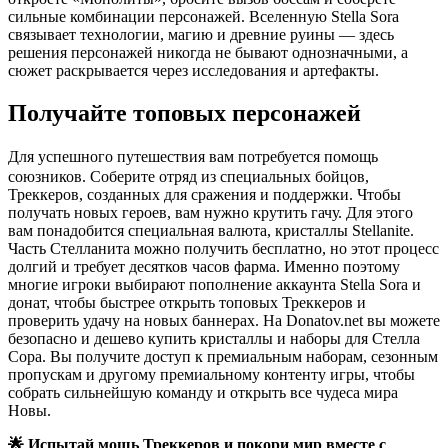
сильные комбинации персонажей. Вселенную Stella Sora
связывает технологии, магию и древние руины — здесь
решения персонажей никогда не бывают однозначными, а
сюжет раскрывается через исследования и артефакты.
Получайте топовых персонажей
ㅤДля успешного путешествия вам потребуется помощь
союзников. Соберите отряд из специальных бойцов,
Треккеров, созданных для сражения и поддержки. Чтобы
получать новых героев, вам нужно крутить гачу. Для этого
вам понадобится специальная валюта, кристаллы Stellanite.
Часть Стелланита можно получить бесплатно, но этот процесс
долгий и требует десятков часов фарма. Именно поэтому
многие игроки выбирают пополнение аккаунта Stella Sora и
донат, чтобы быстрее открыть топовых Треккеров и
проверить удачу на новых баннерах. На Donatov.net вы можете
безопасно и дешево купить кристаллы и наборы для Стелла
Сора. Вы получите доступ к премиальным наборам, сезонным
пропускам и другому премиальному контенту игры, чтобы
собрать сильнейшую команду и открыть все чудеса мира
Новы.
🌟 Испытай мощь Треккеров и покори мир вместе с