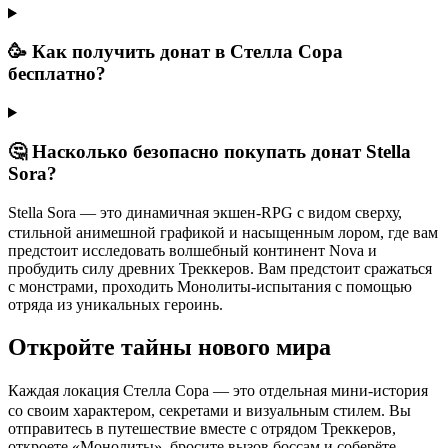
🥳 Как получить донат в Стелла Сора
бесплатно?
🤔 Насколько безопасно покупать донат Stella
Sora?
ㅤStella Sora — это динамичная экшен-RPG с видом сверху,
стильной анимешной графикой и насыщенным лором, где вам
предстоит исследовать волшебный континент Nova и
пробудить силу древних Треккеров. Вам предстоит сражаться
с монстрами, проходить Монолиты-испытания с помощью
отряда из уникальных героинь.
Откройте тайны нового мира
ㅤКаждая локация Стелла Сора — это отдельная мини-история
со своим характером, секретами и визуальным стилем. Вы
отправитесь в путешествие вместе с отрядом Треккеров,
откроете «Монолиты», бросите вызов боссам и соберёте