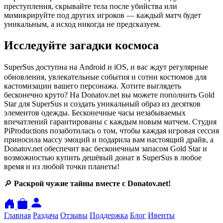
преступления, скрывайте тела после убийства или
мимикрируйте под других игроков — каждый матч будет
уникальным, а исход никогда не предсказуем.
Исследуйте загадки космоса
ㅤSuperSus доступна на Android и iOS, и вас ждут регулярные
обновления, увлекательные события и сотни костюмов для
кастомизации вашего персонажа. Хотите выглядеть
бесконечно круто? На Donatov.net вы можете пополнить Gold
Star для SuperSus и создать уникальный образ из десятков
элементов одежды. Бесконечные часы незабываемых
впечатлений гарантированы с каждым новым матчем. Студия
PiProductions позаботилась о том, чтобы каждая игровая сессия
приносила массу эмоций и подарила вам настоящий драйв, а
Donatov.net обеспечит вас бесконечным запасом Gold Star и
возможностью купить дешёвый донат в SuperSus в любое
время и из любой точки планеты!
🔎
Раскрой чужие тайны вместе с Donatov.net!
Главная
Раздача
Отзывы
Поддержка
Блог
Ивенты